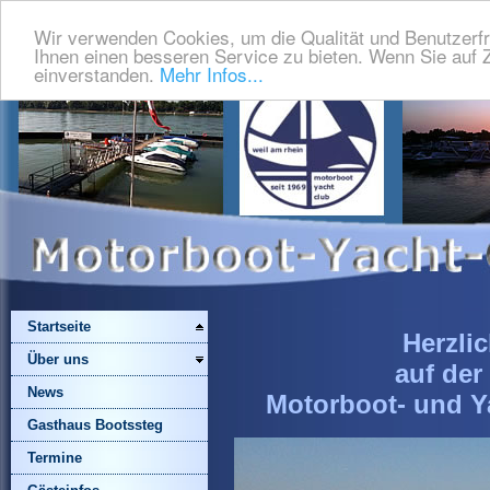
Wir verwenden Cookies, um die Qualität und Benutzerfr
Ihnen einen besseren Service zu bieten. Wenn Sie auf Z
einverstanden.
Mehr Infos...
Startseite
Herzli
Über uns
auf de
News
Motorboot- und Y
Gasthaus Bootssteg
Termine